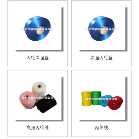
丙纶高强丝
高强丙纶丝
高强丙纶线
丙纶线