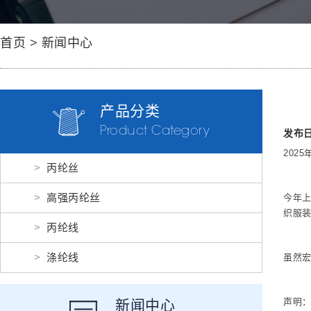
首页
>
新闻中心
产品分类
Product Category
发布日期
202
丙纶丝
高强丙纶丝
今年上
织服装
丙纶线
涤纶线
虽然
声明
新闻中心