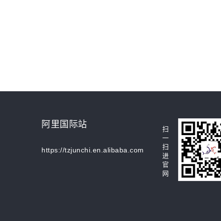
阿里国际站
扫
一
扫
https://tzjunchi.en.alibaba.com
进
官
网