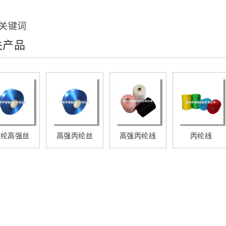
关键词
关产品
丙纶高强丝
高强丙纶丝
高强丙纶线
丙纶线