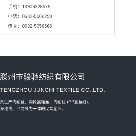
手机：13906328975
电话：0632-5066299
传真：0632-5056566
滕州市骏驰纺织有限公司
TENGZHOU JUNCHI TEXTILE CO.,LTD.
集生产丙纶丝、丙纶高强丝、丙纶线 (PP复丝线)、
涤纶线、尼龙线为一体的民营企业。